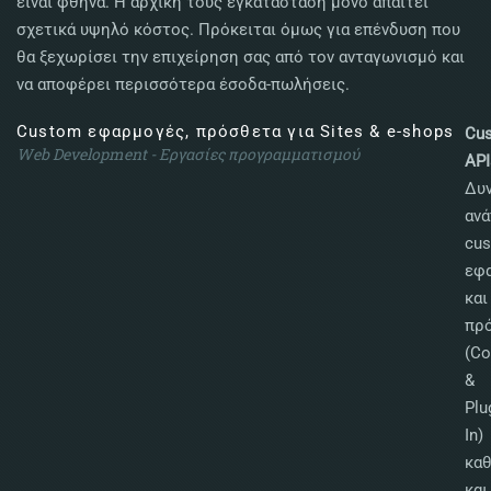
είναι φθηνά. Η αρχική τους εγκατάσταση μόνο απαιτεί
σχετικά υψηλό κόστος. Πρόκειται όμως για επένδυση που
θα ξεχωρίσει την επιχείρηση σας από τον ανταγωνισμό και
να αποφέρει περισσότερα έσοδα-πωλήσεις.
Custom εφαρμογές, πρόσθετα για Sites & e-shops
Cu
Web Development - Εργασίες προγραμματισμού
API
Δυ
αν
cu
εφ
και
πρ
(C
&
Plu
In)
κα
και