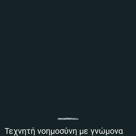
καινοτομεί ώστε να βρίσκεται μπροστά από
τον ανταγωνισμό της.
Προτείνουμε το καταλληλότερο σύστημα και
πρόσθετα, που ταιριάζει και καλύπτει τις
απαιτήσεις σας σε βάθος χρόνου.
Δίνουμε τεχνικές λύσεις, εκπαιδεύουμε την
ομάδα σας, επιλέγουμε το κατάλληλο
προσωπικό για εσάς και μειώνουμε το
λειτουργικό κόστος συντήρησης.
Η μακροχρόνια εμπειρία μας στο Web-
Marketing, μπορεί να αποτελέσει τη βάση μιας
δυναμικής συνδράμοντας αποτελεσματικά στην
εμπορική σας ανάπτυξη.
Τεχνητή νοημοσύνη με γνώμονα